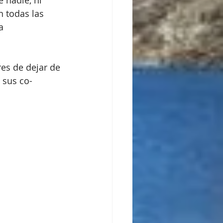
 nadie, ni 
n todas las 
a 
es de dejar de 
 sus co-