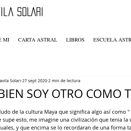
ila SOLARI
 MI
CARTA ASTRAL
LIBROS
ESCUELA AST
avila Solari
27 sept 2020
2 min de lectura
BIEN SOY OTRO COMO T
udo de la cultura Maya que significa algo así como " 
supe esto, me imagine una civilización que tenia la 
uales, y que encima se lo recordaran de una forma ta