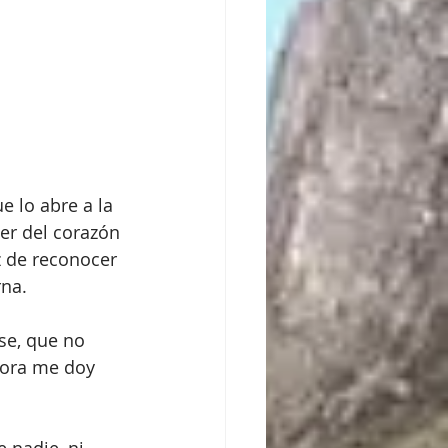
e lo abre a la 
er del corazón 
z de reconocer 
rna.
e, que no 
hora me doy 