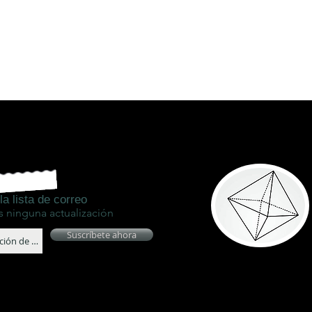
la lista de correo
s ninguna actualización
Suscríbete ahora