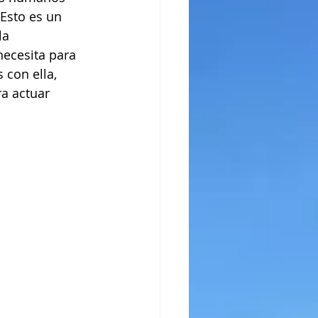
Esto es un 
la 
necesita para 
con ella, 
ra actuar 