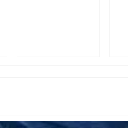
EVO
¿Cómo se distingue entre lo
verdadero y lo falso?