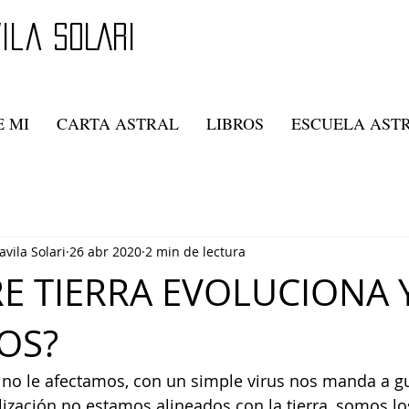
ila SOLARI
 MI
CARTA ASTRAL
LIBROS
ESCUELA AST
avila Solari
26 abr 2020
2 min de lectura
E TIERRA EVOLUCIONA Y
OS?
a no le afectamos, con un simple virus nos manda a g
lización no estamos alineados con la tierra, somos 