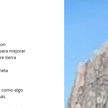
ion 
para mejorar 
e tierra 
neta 
o como algo 
más.