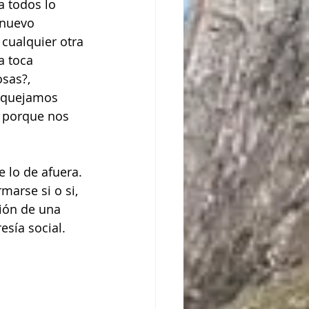
a todos lo 
 nuevo 
cualquier otra 
a toca 
sas?, 
s quejamos 
, porque nos 
 lo de afuera. 
marse si o si, 
ión de una 
esía social.