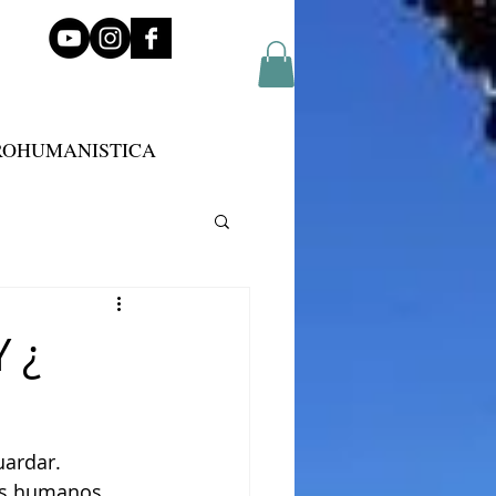
ROHUMANISTICA
 ¿
uardar. 
los humanos 