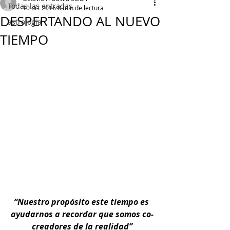
Todas las entradas
10 oct 2016
8 min de lectura
DESPERTANDO AL NUEVO
astrologia
TIEMPO
“Nuestro propósito este tiempo es 
ayudarnos a recordar que somos co-
creadores de la realidad”