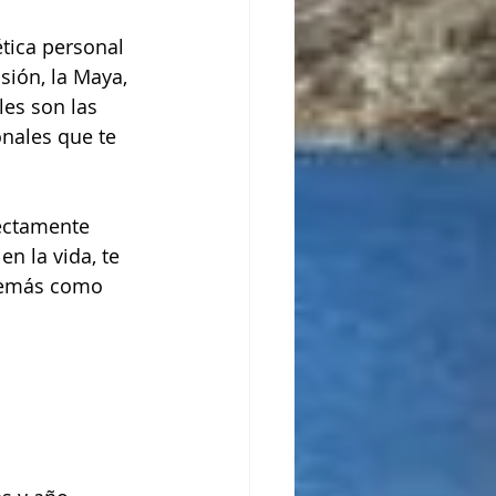
tica personal 
sión, la Maya, 
les son las 
nales que te 
ectamente 
n la vida, te 
demás como 