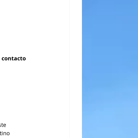
 contacto 
ste
tino 