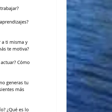
 trabajar?
aprendizajes? 
 a ti misma y 
más te motiva?
 actuar? Cómo 
mo generas tu 
sientes más 
ío? ¿Qué es lo 