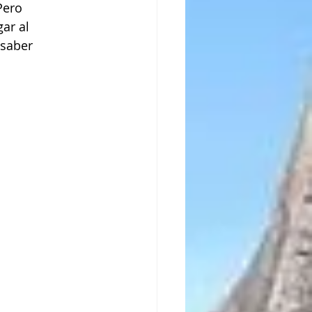
Pero
gar al
 saber