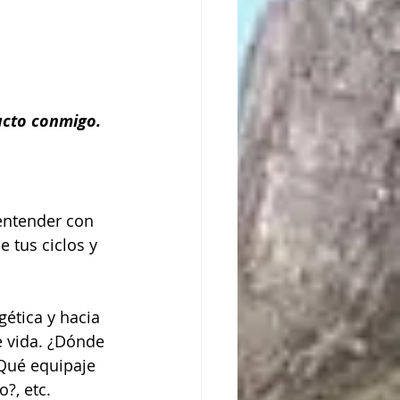
acto conmigo.
entender con 
tus ciclos y 
ética y hacia 
 vida. ¿Dónde 
Qué equipaje 
?, etc.