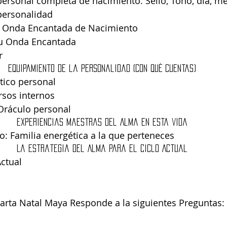
ersonal completa de nacimiento: Sello, Tono, día, me
personalidad  
, Onda Encantada de Nacimiento  
tu Onda Encantada  
r 
Equipamiento de la personalidad (Con qué cuentas) 
ico personal  
rsos internos  
Oráculo personal 
Experiencias maestras del Alma en esta vida 
: Familia energética a la que perteneces 
La estrategia del Alma para el Ciclo Actual 
ctual 
arta Natal Maya Responde a la siguientes Preguntas: