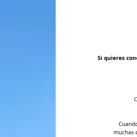
Si quieres con
C
Cuando 
muchas c