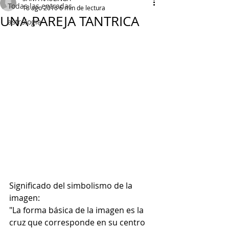
Todas las entradas
18 ago 2016
6 min de lectura
UNA PAREJA TANTRICA
astrologia
Significado del simbolismo de la 
imagen:
"La forma básica de la imagen es la 
cruz que corresponde en su centro 