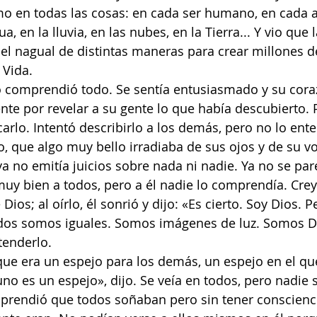
smo en todas las cosas: en cada ser humano, en cada a
a, en la lluvia, en las nubes, en la Tierra... Y vio que 
 el nagual de distintas maneras para crear millones d
 Vida.
lo comprendió todo. Se sentía entusiasmado y su cor
nte por revelar a su gente lo que había descubierto. 
carlo. Intentó describirlo a los demás, pero no lo ent
 que algo muy bello irradiaba de sus ojos y de su vo
no emitía juicios sobre nada ni nadie. Ya no se pare
uy bien a todos, pero a él nadie lo comprendía. Cre
ios; al oírlo, él sonrió y dijo: «Es cierto. Soy Dios. P
odos somos iguales. Somos imágenes de luz. Somos Di
tenderlo.
ue era un espejo para los demás, un espejo en el qu
o es un espejo», dijo. Se veía en todos, pero nadie se
rendió que todos soñaban pero sin tener consciencia