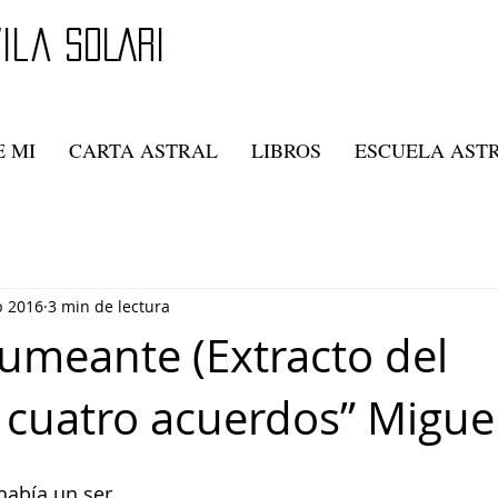
ila SOLARI
 MI
CARTA ASTRAL
LIBROS
ESCUELA AST
b 2016
3 min de lectura
umeante (Extracto del
s cuatro acuerdos” Miguel
había un ser 