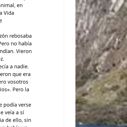
nimal, en 
la Vida 
e 
azón rebosaba 
Pero no había 
endían. Vieron 
z. 
cía a nadie.
yeron que era 
ero vosotros 
os». Pero la 
e podía verse 
 veía a sí 
 de ello, sin 