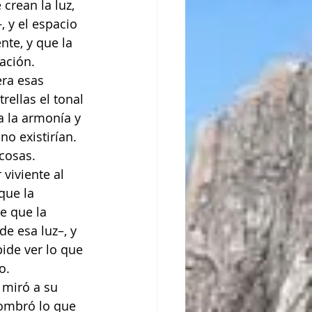
crean la luz, 
, y el espacio 
nte, y que la 
mación.
ra esas 
rellas el tonal 
a la armonía y 
no existirían. 
 cosas.
viviente al 
que la 
e que la 
e esa luz–, y 
ide ver lo que 
o.
 miró a su 
sombró lo que 