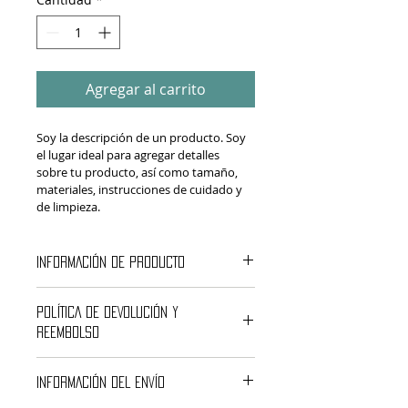
Agregar al carrito
Soy la descripción de un producto. Soy 
el lugar ideal para agregar detalles 
sobre tu producto, así como tamaño, 
materiales, instrucciones de cuidado y 
de limpieza.
INFORMACIÓN DE PRODUCTO
Soy la descripción de un producto. 
POLÍTICA DE DEVOLUCIÓN Y
Soy el lugar ideal para agregar 
detalles sobre tu producto, así 
REEMBOLSO
como tamaño, materiales, 
Soy una política de devolución y 
instrucciones de cuidado y de 
INFORMACIÓN DEL ENVÍO
reembolso. Una oportunidad ideal 
limpieza. Es también un lugar 
para explicarles a tus clientes qué 