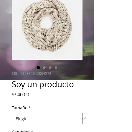
SKU: 632835642834572
Soy un producto
Precio
S/ 40.00
Tamaño
*
Cantidad
*