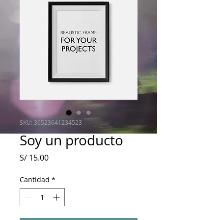
SKU: 36523641234523
Soy un producto
Precio
S/ 15.00
Cantidad
*