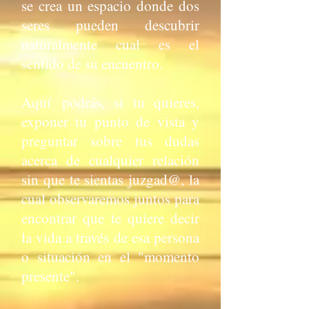
se crea un espacio donde dos
seres pueden descubrir
naturalmente cual es el
sentido de su encuentro.
Aquí podrás, si tu quieres,
exponer tu punto de vista y
preguntar sobre tus dudas
acerca de cualquier relación
sin que te sientas juzgad@, la
cual observaremos juntos para
encontrar que te quiere decir
la vida a través de esa persona
o situación en el "momento
presente".