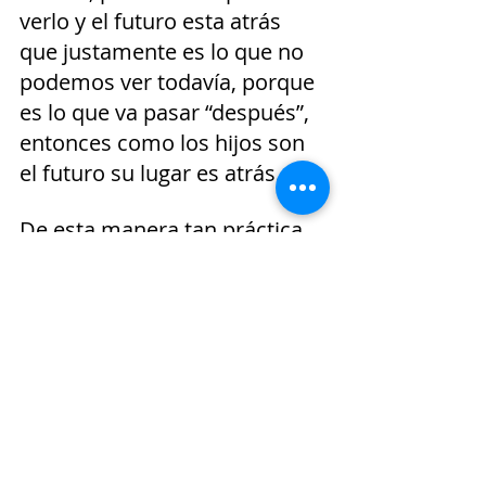
verlo y el futuro esta atrás 
que justamente es lo que no 
podemos ver todavía, porque 
es lo que va pasar “después”, 
entonces como los hijos son 
el futuro su lugar es atrás.
De esta manera tan práctica, 
tan al estilo andino, uno 
puede entender unos de los 
conceptos a veces más 
difíciles de entender por el ser 
humano. Si uno lo analiza 
bien la posición del tiempo en 
este ejemplo, podremos 
descubrir mucho sentido y 