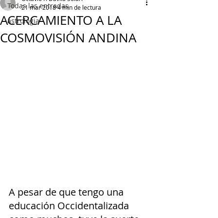
Todas las entradas
21 mar 2018
4 min de lectura
ACERCAMIENTO A LA
astrologia
COSMOVISIÓN ANDINA
A pesar de que tengo una 
educación Occidentalizada 