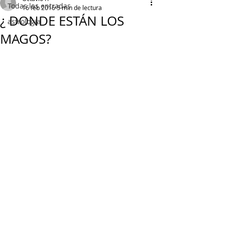
Todas las entradas
16 feb 2016
5 min de lectura
¿ DONDE ESTÁN LOS
astrologia
MAGOS?